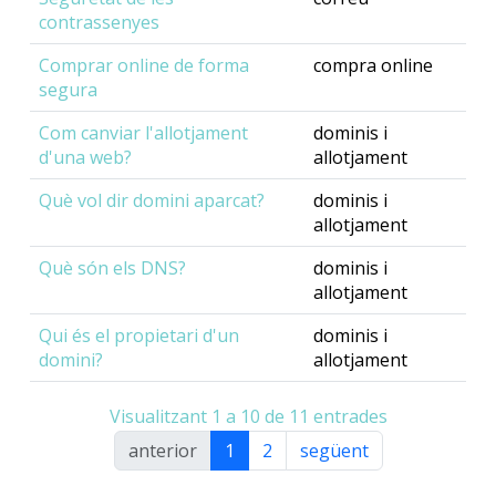
contrassenyes
Comprar online de forma
compra online
segura
Com canviar l'allotjament
dominis i
d'una web?
allotjament
Què vol dir domini aparcat?
dominis i
allotjament
Què són els DNS?
dominis i
allotjament
Qui és el propietari d'un
dominis i
domini?
allotjament
Visualitzant 1 a 10 de 11 entrades
anterior
1
2
següent