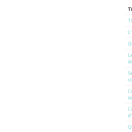
T
T
L
Q
L
d
S
c
C
s
C
d
Q