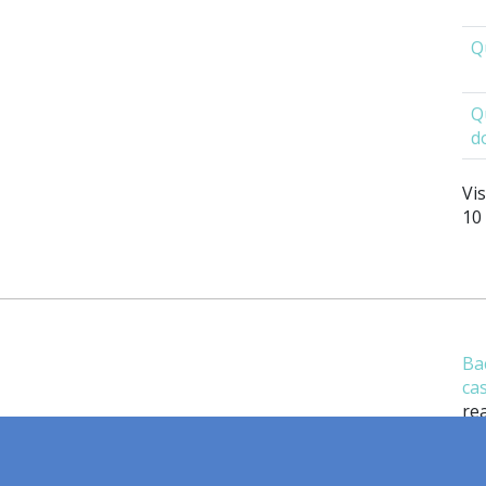
Q
Q
d
Vis
10
Ba
ca
rea