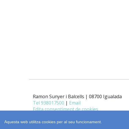
Ramon Sunyer i Balcells | 08700 Igualada
Tel 938017500
|
Email
Edita consentiment de cookies
Aquesta web utilitza cookies per al seu funcionament.