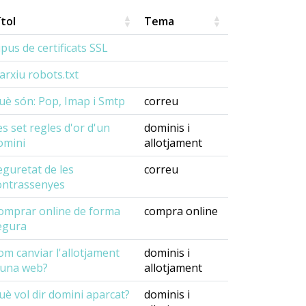
ítol
Tema
ipus de certificats SSL
'arxiu robots.txt
uè són: Pop, Imap i Smtp
correu
es set regles d'or d'un
dominis i
omini
allotjament
eguretat de les
correu
ontrassenyes
omprar online de forma
compra online
egura
om canviar l'allotjament
dominis i
'una web?
allotjament
uè vol dir domini aparcat?
dominis i