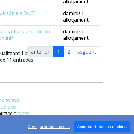
allotjament
uè són els DNS?
dominis i
allotjament
ui és el propietari d'un
dominis i
omini?
allotjament
anterior
1
2
següent
ualitzant 1 a
 de 11 entrades
ck to top
stellano
lització
cdnet
Configurar les cookies
Acceptar totes les cookies