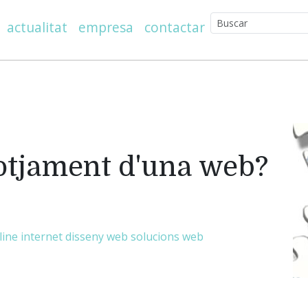
actualitat
empresa
contactar
lotjament d'una web?
line
internet
disseny web
solucions web