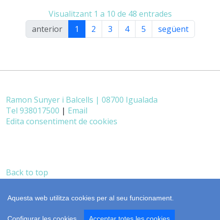
Visualitzant 1 a 10 de 48 entrades
anterior
1
2
3
4
5
següent
Ramon Sunyer i Balcells | 08700 Igualada
Tel 938017500
|
Email
Edita consentiment de cookies
Back to top
castellano
realització
cdnet
Aquesta web utilitza cookies per al seu funcionament.
Configurar les cookies
Acceptar totes les cookies