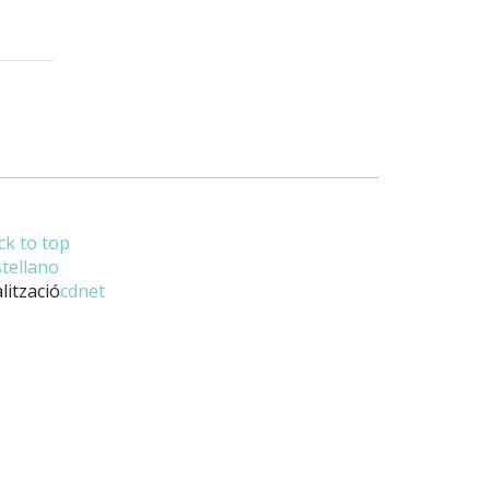
ck to top
stellano
lització
cdnet