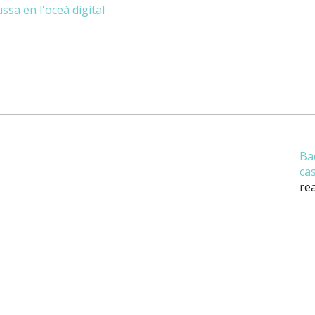
sa en l'oceà digital
Ba
ca
rea