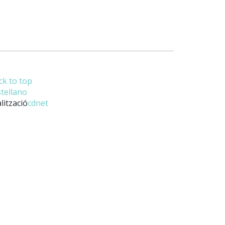
ck to top
stellano
lització
cdnet