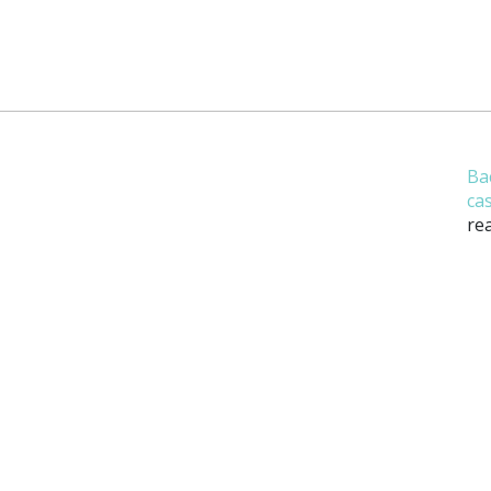
Ba
ca
rea