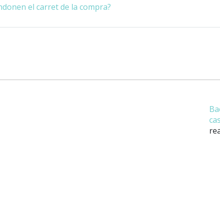
andonen el carret de la compra?
Ba
ca
rea