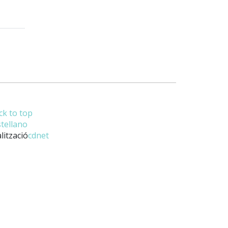
ck to top
stellano
lització
cdnet