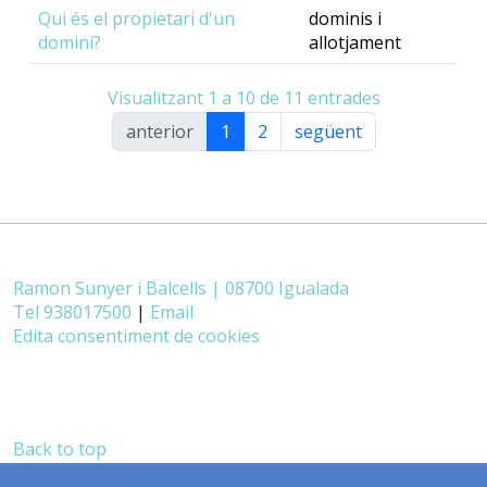
Qui és el propietari d'un
dominis i
domini?
allotjament
Visualitzant 1 a 10 de 11 entrades
anterior
1
2
següent
Ramon Sunyer i Balcells | 08700 Igualada
Tel 938017500
|
Email
Edita consentiment de cookies
Back to top
castellano