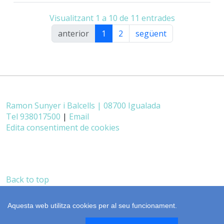
Visualitzant 1 a 10 de 11 entrades
anterior
1
2
següent
Ramon Sunyer i Balcells | 08700 Igualada
Tel 938017500
|
Email
Edita consentiment de cookies
Back to top
castellano
realització
cdnet
Aquesta web utilitza cookies per al seu funcionament.