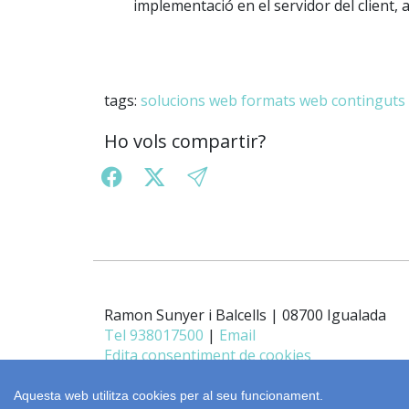
implementació en el servidor del client, a
tags:
solucions web
formats web
continguts
Ho vols compartir?
Ramon Sunyer i Balcells | 08700 Igualada
Tel 938017500
|
Email
Edita consentiment de cookies
Aquesta web utilitza cookies per al seu funcionament.