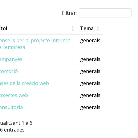
Filtrar:
ítol
Tema
onsells per al projecte Internet
generals
e l'empresa
ampanyes
generals
romoció
generals
ases de la creació web
generals
rojectes web
generals
onsultoria
generals
ualitzant 1 a 6
 6 entrades