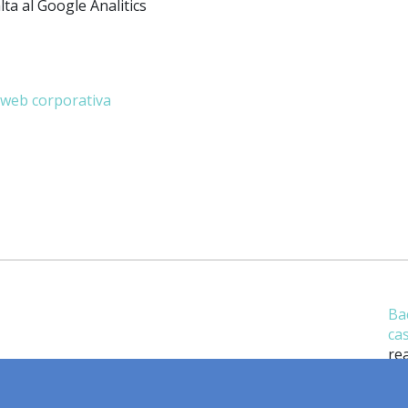
lta al Google Analitics
web corporativa
Ba
ca
rea