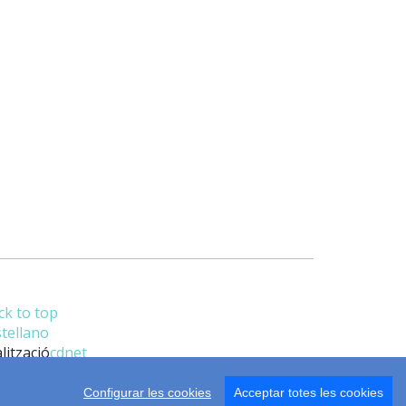
ck to top
stellano
lització
cdnet
Configurar les cookies
Acceptar totes les cookies