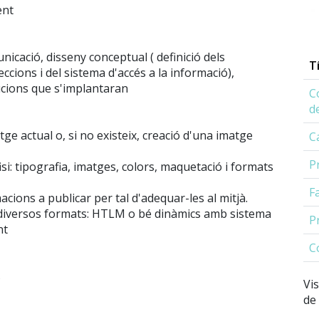
ent
nicació, disseny conceptual ( definició dels
T
ccions i del sistema d'accés a la informació),
lucions que s'implantaran
C
d
tge actual o, si no existeix, creació d'una imatge
C
P
fisi: tipografia, imatges, colors, maquetació i formats
F
macions a publicar per tal d'adequar-les al mitjà.
 diversos formats: HTLM o bé dinàmics amb sistema
P
nt
C
s
Vis
de