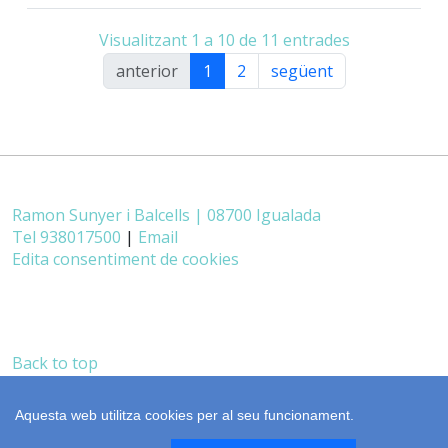
Visualitzant 1 a 10 de 11 entrades
anterior
1
2
següent
Ramon Sunyer i Balcells | 08700 Igualada
Tel 938017500
|
Email
Edita consentiment de cookies
Back to top
castellano
realització
cdnet
Aquesta web utilitza cookies per al seu funcionament.