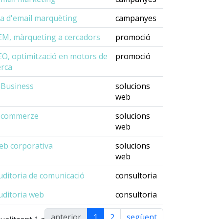
la d'email marquèting
campanyes
EM, màrqueting a cercadors
promoció
EO, optimització en motors de
promoció
erca
-Business
solucions
web
-commerze
solucions
web
eb corporativa
solucions
web
uditoria de comunicació
consultoria
uditoria web
consultoria
anterior
1
2
següent