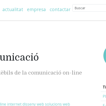
actualitat
empresa
contactar
unicació
 dèbils de la comunicació on-line
T
P
line
internet
disseny web
solucions web
E