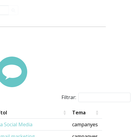
Filtrar:
ítol
Tema
la Social Media
campanyes
-mail marketing
campanyes