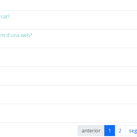
rcat?
ent d'una web?
anterior
1
2
se