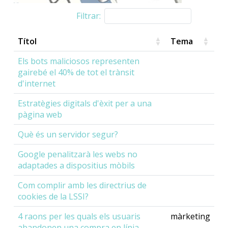
Filtrar:
Títol
Tema
Els bots maliciosos representen
gairebé el 40% de tot el trànsit
d'internet
Estratègies digitals d'èxit per a una
pàgina web
Què és un servidor segur?
Google penalitzarà les webs no
adaptades a dispositius mòbils
Com complir amb les directrius de
cookies de la LSSI?
4 raons per les quals els usuaris
màrketing
abandonen una compra en línia