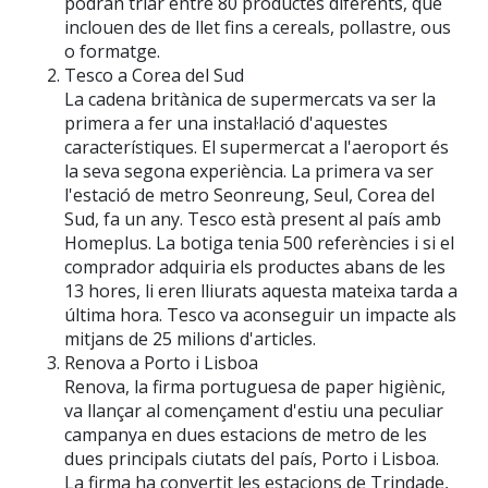
podran triar entre 80 productes diferents, que
inclouen des de llet fins a cereals, pollastre, ous
o formatge.
Tesco a Corea del Sud
La cadena britànica de supermercats va ser la
primera a fer una instal·lació d'aquestes
característiques. El supermercat a l'aeroport és
la seva segona experiència. La primera va ser
l'estació de metro Seonreung, Seul, Corea del
Sud, fa un any. Tesco està present al país amb
Homeplus. La botiga tenia 500 referències i si el
comprador adquiria els productes abans de les
13 hores, li eren lliurats aquesta mateixa tarda a
última hora. Tesco va aconseguir un impacte als
mitjans de 25 milions d'articles.
Renova a Porto i Lisboa
Renova, la firma portuguesa de paper higiènic,
va llançar al començament d'estiu una peculiar
campanya en dues estacions de metro de les
dues principals ciutats del país, Porto i Lisboa.
La firma ha convertit les estacions de Trindade,