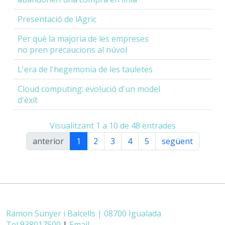
Presentació de iAgric
Per què la majoria de les empreses
no pren precaucions al núvol
L'era de l'hegemonia de les tauletes
Cloud computing: evolució d'un model
d'èxit
Visualitzant 1 a 10 de 48 entrades
anterior
1
2
3
4
5
següent
Ramon Sunyer i Balcells | 08700 Igualada
Tel 938017500
|
Email