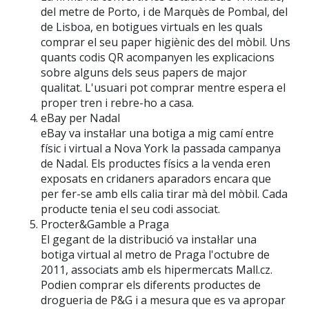
del metre de Porto, i de Marquès de Pombal, del
de Lisboa, en botigues virtuals en les quals
comprar el seu paper higiènic des del mòbil. Uns
quants codis QR acompanyen les explicacions
sobre alguns dels seus papers de major
qualitat. L'usuari pot comprar mentre espera el
proper tren i rebre-ho a casa.
eBay per Nadal
eBay va instal·lar una botiga a mig camí entre
físic i virtual a Nova York la passada campanya
de Nadal. Els productes físics a la venda eren
exposats en cridaners aparadors encara que
per fer-se amb ells calia tirar mà del mòbil. Cada
producte tenia el seu codi associat.
Procter&Gamble a Praga
El gegant de la distribució va instal·lar una
botiga virtual al metro de Praga l'octubre de
2011, associats amb els hipermercats Mall.cz.
Podien comprar els diferents productes de
drogueria de P&G i a mesura que es va apropar