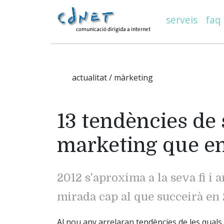
serveis
faq
actualitat / màrketing
13 tendències de
marketing que en
2012 s'aproxima a la seva fi i 
mirada cap al que succeirà en 
Al nou any arrelaran tendències de les quals