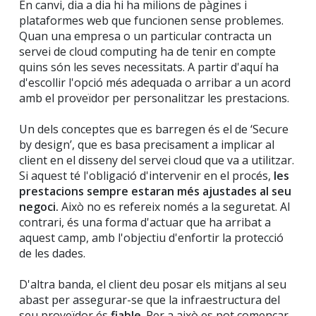
En canvi, dia a dia hi ha milions de pàgines i
plataformes web que funcionen sense problemes.
Quan una empresa o un particular contracta un
servei de cloud computing ha de tenir en compte
quins són les seves necessitats. A partir d'aquí ha
d'escollir l'opció més adequada o arribar a un acord
amb el proveïdor per personalitzar les prestacions.
Un dels conceptes que es barregen és el de ‘Secure
by design’, que es basa precisament a implicar al
client en el disseny del servei cloud que va a utilitzar.
Si aquest té l'obligació d'intervenir en el procés,
les
prestacions sempre estaran més ajustades al seu
negoci.
Això no es refereix només a la seguretat. Al
contrari, és una forma d'actuar que ha arribat a
aquest camp, amb l'objectiu d'enfortir la protecció
de les dades.
D'altra banda, el client deu posar els mitjans al seu
abast per assegurar-se que la infraestructura del
seu proveïdor és
fiable
. Per a això es pot començar