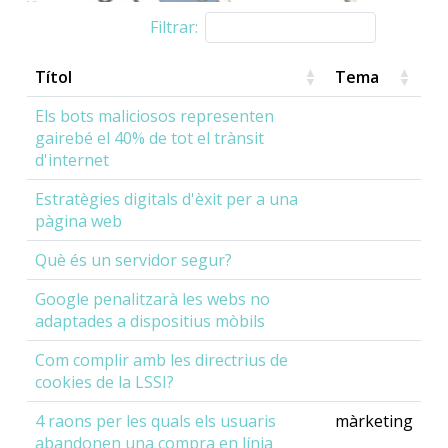
Filtrar:
Títol
Tema
Els bots maliciosos representen
gairebé el 40% de tot el trànsit
d'internet
Estratègies digitals d'èxit per a una
pàgina web
Què és un servidor segur?
Google penalitzarà les webs no
adaptades a dispositius mòbils
Com complir amb les directrius de
cookies de la LSSI?
4 raons per les quals els usuaris
màrketing
abandonen una compra en línia