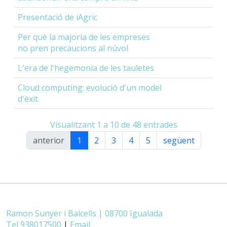
Presentació de iAgric
Per què la majoria de les empreses
no pren precaucions al núvol
L'era de l'hegemonia de les tauletes
Cloud computing: evolució d'un model
d'èxit
Visualitzant 1 a 10 de 48 entrades
anterior
1
2
3
4
5
següent
Ramon Sunyer i Balcells | 08700 Igualada
Tel 938017500
|
Email