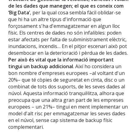
de les dades que manegen; el que es coneix com
‘Big Data’
, per la qual cosa sembla fàcil oblidar-se
que hi ha un altre tipus d'informació que
forçosament s'ha d'emmagatzemar en algun lloc
físic. Els centres de dades no són infalibles: poden
estar afectats per falta de subministrament elèctric,
inundacions, incendis… En el pitjor escenari això pot
desembocar en la deterioració i pèrdua de les dades.
Per això és vital que la informació important
tingui un backup addicional
. Així ho considera un
bon nombre d'empreses europees –al voltant d'un
20%– que té còpies de seguretat en cinta, disc o un
combinat de tots dos suports, de les seves dades al
núvol. Aquesta informació tranquil·litza, alhora que
preocupa que una altra gran part de les empreses
europees – un 21%– tingui en ment implementar un
model d'alt risc per emmagatzemar les seves dades
en el núvol, sense cap sistema de backup físic
complementari.