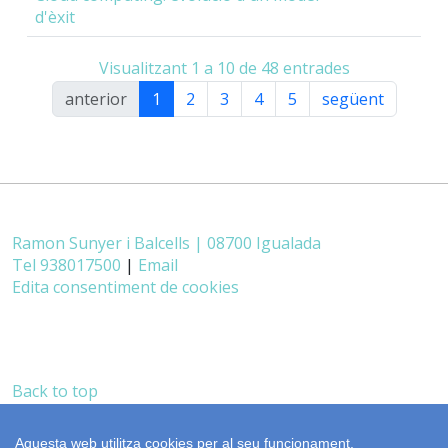
d'èxit
Visualitzant 1 a 10 de 48 entrades
anterior
1
2
3
4
5
següent
Ramon Sunyer i Balcells | 08700 Igualada
Tel 938017500
|
Email
Edita consentiment de cookies
Back to top
castellano
realització
cdnet
Aquesta web utilitza cookies per al seu funcionament.