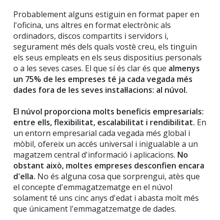
Probablement alguns estiguin en format paper en
l'oficina, uns altres en format electrònic als
ordinadors, discos compartits i servidors i,
segurament més dels quals vostè creu, els tinguin
els seus empleats en els seus dispositius personals
o a les seves cases. El que sí és clar és que
almenys
un 75% de les empreses té ja cada vegada més
dades fora de les seves instal·lacions: al núvol.
El núvol proporciona molts beneficis empresarials:
entre ells, flexibilitat, escalabilitat i rendibilitat.
En
un entorn empresarial cada vegada més global i
mòbil, ofereix un accés universal i inigualable a un
magatzem central d'informació i aplicacions.
No
obstant això, moltes empreses desconfien encara
d'ella.
No és alguna cosa que sorprengui, atès que
el concepte d'emmagatzematge en el núvol
solament té uns cinc anys d'edat i abasta molt més
que únicament l'emmagatzematge de dades.