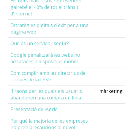
Els bots maliciosos representen
gairebé el 40% de tot el trànsit
d'internet
Estratègies digitals d'èxit per a una
pàgina web
Què és un servidor segur?
Google penalitzarà les webs no
adaptades a dispositius mòbils
Com complir amb les directrius de
cookies de la LSSI?
4 raons per les quals els usuaris
màrketing
abandonen una compra en línia
Presentació de iAgric
Per què la majoria de les empreses
no pren precaucions al núvol