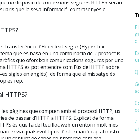
que no disposin de connexions segures HTTPS seran
suaris que la seva informació, contrasenyes o
T
E
HTTPS?
g
d
 de Transferència d’Hipertext Segur (HyperText
Es
stema que es basa en una combinació de 2 protocols
u
ogràfics que ofereixen comunicacions segures per una
tema HTTPS es pot entendre com l’ús del HTTP sobre
Q
ves sigles en anglès), de forma que el missatge és
cop es rep.
G
a
 al HTTPS?
C
d
 les pàgines que compten amb el protocol HTTP, us
uries de passar d’HTTP a HTTPS. Explicat de forma
4
HTTPS és que fa del teu lloc web un entorn molt més
a
suari envia qualsevol tipus d’informació cap al nostre
gir un conjunt de capes de protecció com ara