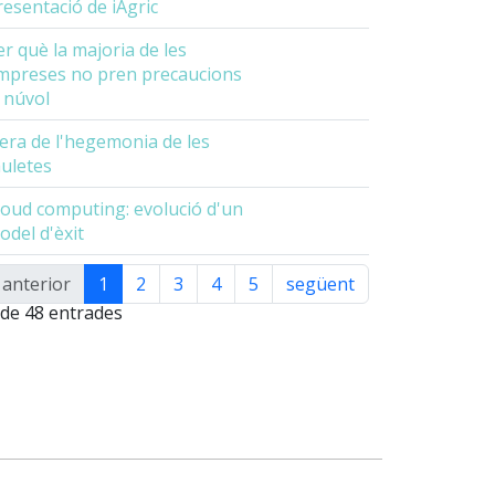
resentació de iAgric
er què la majoria de les
mpreses no pren precaucions
l núvol
'era de l'hegemonia de les
auletes
loud computing: evolució d'un
odel d'èxit
anterior
1
2
3
4
5
següent
ualitzant 1 a
 de 48 entrades