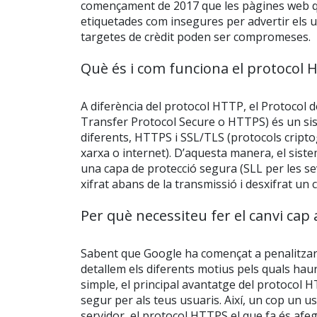
començament de 2017 que les pàgines web 
etiquetades com insegures per advertir els u
targetes de crèdit poden ser compromeses.
Què és i com funciona el protocol 
A diferència del protocol HTTP, el Protocol
Transfer Protocol Secure o HTTPS) és un si
diferents, HTTPS i SSL/TLS (protocols cript
xarxa o internet). D’aquesta manera, el sis
una capa de protecció segura (SLL per les se
xifrat abans de la transmissió i desxifrat un 
Per què necessiteu fer el canvi cap
Sabent que Google ha començat a penalitzar
detallem els diferents motius pels quals ha
simple, el principal avantatge del protocol 
segur per als teus usuaris. Així, un cop un u
servidor, el protocol HTTPS el que fa és afe