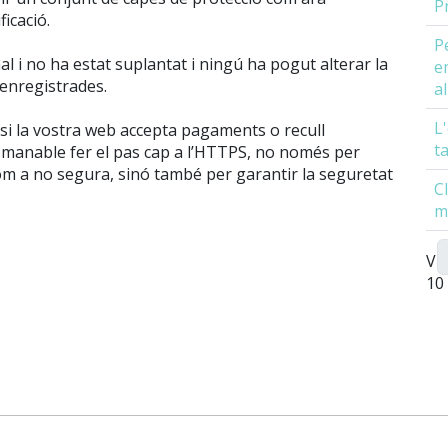
P
ficació.
P
al i no ha estat suplantat i ningú ha pogut alterar la
e
 enregistrades.
a
L
 si la vostra web accepta pagaments o recull
t
omanable fer el pas cap a l’HTTPS, no només per
om a no segura, sinó també per garantir la seguretat
C
m
Vis
10