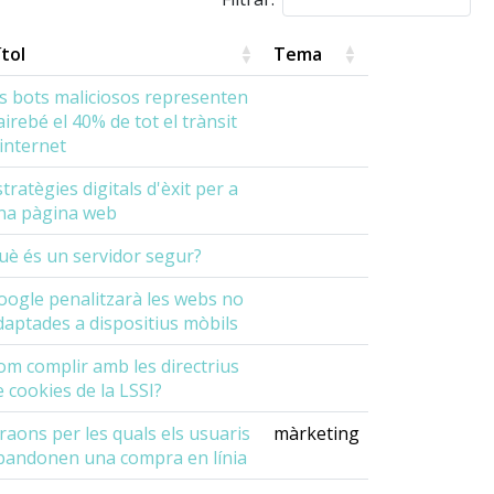
ítol
Tema
ls bots maliciosos representen
airebé el 40% de tot el trànsit
'internet
tratègies digitals d'èxit per a
na pàgina web
uè és un servidor segur?
oogle penalitzarà les webs no
daptades a dispositius mòbils
om complir amb les directrius
e cookies de la LSSI?
 raons per les quals els usuaris
màrketing
bandonen una compra en línia