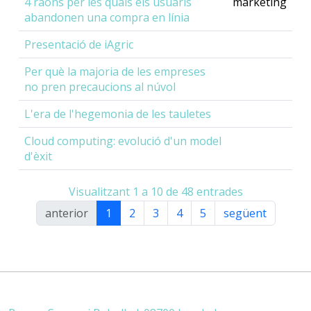
4 raons per les quals els usuaris
màrketing
abandonen una compra en línia
Presentació de iAgric
Per què la majoria de les empreses
no pren precaucions al núvol
L'era de l'hegemonia de les tauletes
Cloud computing: evolució d'un model
d'èxit
Visualitzant 1 a 10 de 48 entrades
anterior
1
2
3
4
5
següent