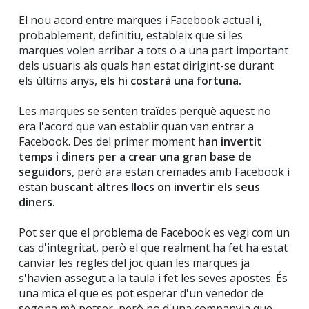
El nou acord entre marques i Facebook actual i,
probablement, definitiu, estableix que si les
marques volen arribar a tots o a una part important
dels usuaris als quals han estat dirigint-se durant
els últims anys,
els hi costarà una fortuna.
Les marques se senten traïdes perquè aquest no
era l'acord que van establir quan van entrar a
Facebook. Des del primer moment
han invertit
temps i diners per a crear una gran base de
seguidors
, però ara estan cremades amb Facebook i
estan
buscant altres llocs on invertir els seus
diners.
Pot ser que el problema de Facebook es vegi com un
cas d'integritat, però el que realment ha fet ha estat
canviar les regles del joc quan les marques ja
s'havien assegut a la taula i fet les seves apostes. És
una mica el que es pot esperar d'un venedor de
segona mà potser, però no d'una companyia que