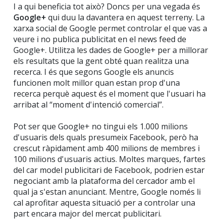
I a qui beneficia tot això? Doncs per una vegada és
Google+
qui duu la davantera en aquest terreny. La
xarxa social de Google permet controlar el que vas a
veure i no publica publicitat en el news feed de
Google+. Utilitza les dades de Google+ per a millorar
els resultats que la gent obté quan realitza una
recerca. I és que segons Google els anuncis
funcionen molt millor quan estan prop d'una
recerca perquè aquest és el moment que l'usuari ha
arribat al “moment d'intenció comercial”.
Pot ser que Google+ no tingui els 1.000 milions
d'usuaris dels quals presumeix Facebook, però ha
crescut ràpidament amb 400 milions de membres i
100 milions d'usuaris actius. Moltes marques, fartes
del car model publicitari de Facebook, podrien estar
negociant amb la plataforma del cercador amb el
qual ja s'estan anunciant. Mentre, Google només li
cal aprofitar aquesta situació per a controlar una
part encara major del mercat publicitari.