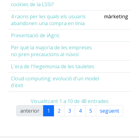
cookies de la LSSI?
4 raons per les quals els usuaris
màrketing
abandonen una compra en línia
Presentació de iAgric
Per què la majoria de les empreses
no pren precaucions al núvol
L'era de l'hegemonia de les tauletes
Cloud computing: evolució d'un model
d'èxit
Visualitzant 1 a 10 de 48 entrades
anterior
1
2
3
4
5
següent