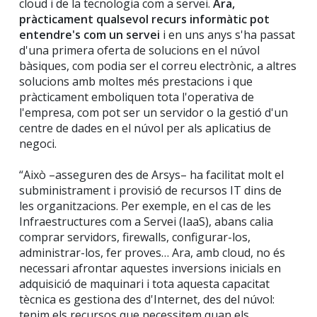
cloud i de la tecnologia com a servei.
Ara,
pràcticament qualsevol recurs informàtic pot
entendre's com un servei
i en uns anys s'ha passat
d'una primera oferta de solucions en el núvol
bàsiques, com podia ser el correu electrònic, a altres
solucions amb moltes més prestacions i que
pràcticament emboliquen tota l'operativa de
l'empresa, com pot ser un servidor o la gestió d'un
centre de dades en el núvol per als aplicatius de
negoci.
“Això –asseguren des de Arsys– ha facilitat molt el
subministrament i provisió de recursos IT dins de
les organitzacions. Per exemple, en el cas de les
Infraestructures com a Servei (IaaS), abans calia
comprar servidors, firewalls, configurar-los,
administrar-los, fer proves… Ara, amb cloud, no és
necessari afrontar aquestes inversions inicials en
adquisició de maquinari i tota aquesta capacitat
tècnica es gestiona des d'Internet, des del núvol:
tenim els recursos que necessitem quan els