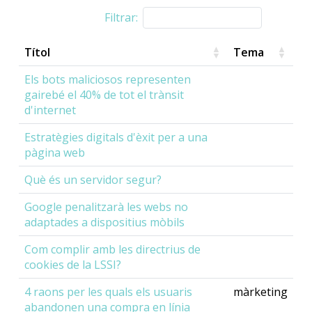
Filtrar:
Títol
Tema
Els bots maliciosos representen
gairebé el 40% de tot el trànsit
d'internet
Estratègies digitals d'èxit per a una
pàgina web
Què és un servidor segur?
Google penalitzarà les webs no
adaptades a dispositius mòbils
Com complir amb les directrius de
cookies de la LSSI?
4 raons per les quals els usuaris
màrketing
abandonen una compra en línia