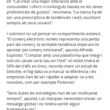
ell. “Cal crear una major interacció amb el
consumidor i oferir-li continguts basats en les seves
preferències de gustos”, recomana. “La marca ha de
ser una prescriptora de tendències i estil, escoltant
sempre als seus usuaris”.
I sobretot no cal pensar en compartiments estancs.
“El comerç electrònic només representa una petita
part del comerç: la veritable tendència imperant és
apostar pel comerç omnicanal”, apunta Alfredo
Expósito. “Comptar amb una plataforma que integri
tots els canals serà clau en l'èxit”: el mòbil tindrà el
50% del tràfic en breu, recorda citant un estudi de
Deloitte, el big data va a marcar la diferència i les
empreses han de ser ràpides a adaptar-se a les
novetats, com per exemple Pinterest.
“Sens dubte les estratègies han de ser multicanal,
sempre”, apunta. Les marques necessiten enviar un
missatge global i no tindria sentit algun
fragmentar-ho”.