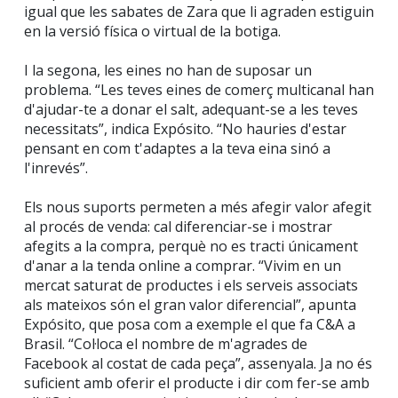
igual que les sabates de Zara que li agraden estiguin
en la versió física o virtual de la botiga.
I la segona, les eines no han de suposar un
problema. “Les teves eines de comerç multicanal han
d'ajudar-te a donar el salt, adequant-se a les teves
necessitats”, indica Expósito. “No hauries d'estar
pensant en com t'adaptes a la teva eina sinó a
l'inrevés”.
Els nous suports permeten a més afegir valor afegit
al procés de venda: cal diferenciar-se i mostrar
afegits a la compra, perquè no es tracti únicament
d'anar a la tenda online a comprar. “Vivim en un
mercat saturat de productes i els serveis associats
als mateixos són el gran valor diferencial”, apunta
Expósito, que posa com a exemple el que fa C&A a
Brasil. “Col·loca el nombre de m'agrades de
Facebook al costat de cada peça”, assenyala. Ja no és
suficient amb oferir el producte i dir com fer-se amb