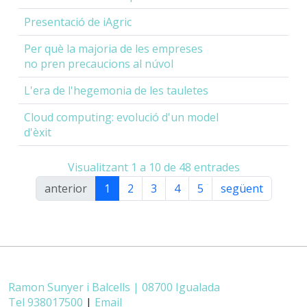
Presentació de iAgric
Per què la majoria de les empreses
no pren precaucions al núvol
L'era de l'hegemonia de les tauletes
Cloud computing: evolució d'un model
d'èxit
Visualitzant 1 a 10 de 48 entrades
anterior
1
2
3
4
5
següent
Ramon Sunyer i Balcells | 08700 Igualada
Tel 938017500
|
Email