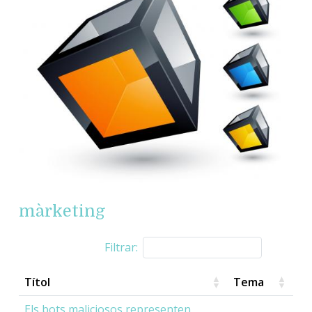
màrketing
Filtrar:
Títol
Tema
Els bots maliciosos representen