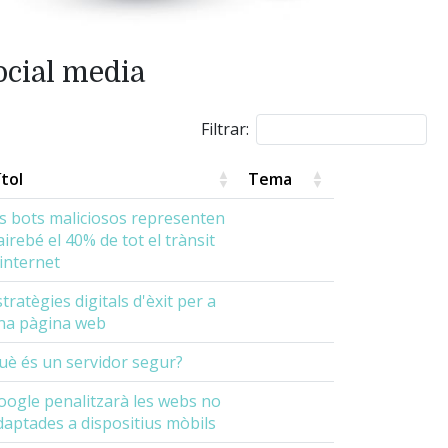
ocial media
Filtrar:
ítol
Tema
ls bots maliciosos representen
airebé el 40% de tot el trànsit
'internet
tratègies digitals d'èxit per a
na pàgina web
uè és un servidor segur?
oogle penalitzarà les webs no
daptades a dispositius mòbils