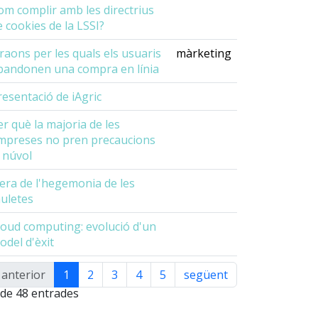
om complir amb les directrius
e cookies de la LSSI?
 raons per les quals els usuaris
màrketing
bandonen una compra en línia
resentació de iAgric
er què la majoria de les
mpreses no pren precaucions
l núvol
'era de l'hegemonia de les
auletes
loud computing: evolució d'un
odel d'èxit
anterior
1
2
3
4
5
següent
ualitzant 1 a
 de 48 entrades