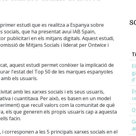
s
 primer estudi que es realitza a Espanya sobre
ns socials, que ha presentat avui IAB Spain,
r publicitari en els mitjans digitals. Aquest estudi,
Comissió de Mitjans Socials i liderat per Ontwice i
T
cat, aquest estudi permet conèixer la implicació de
E
surar l'estat del Top 50 de les marques espanyoles
g
ó amb els usuaris.
d
Es
tivitat amb les xarxes socials i els seus usuaris,
u
ativa i cuantitava. Per això, es basen en un model
eriment) que recull valors com la comunitat de què
Q
a, els que generen els propis usuaris cap a aquesta
lls facin.
G
a
 i corresponen a les 5 principals xarxes socials en el