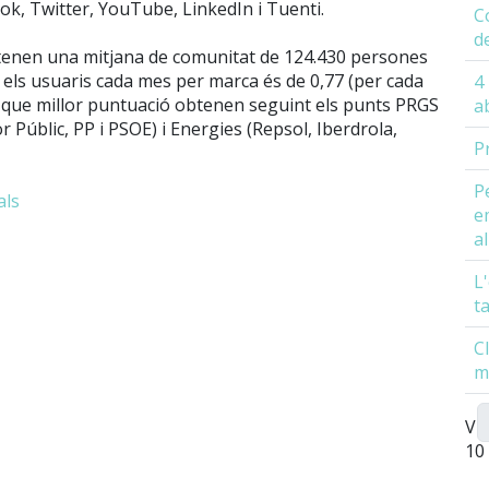
ok, Twitter, YouTube, LinkedIn i Tuenti.
C
d
tenen una mitjana de comunitat de 124.430 persones
 els usuaris cada mes per marca és de 0,77 (per cada
4
s que millor puntuació obtenen seguint els punts PRGS
a
r Públic, PP i PSOE) i Energies (Repsol, Iberdrola,
P
P
als
e
a
L
t
C
m
Vis
10