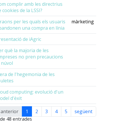
om complir amb les directrius
e cookies de la LSSI?
 raons per les quals els usuaris
màrketing
bandonen una compra en línia
resentació de iAgric
er què la majoria de les
mpreses no pren precaucions
l núvol
'era de l'hegemonia de les
auletes
loud computing: evolució d'un
odel d'èxit
anterior
1
2
3
4
5
següent
ualitzant 1 a
 de 48 entrades