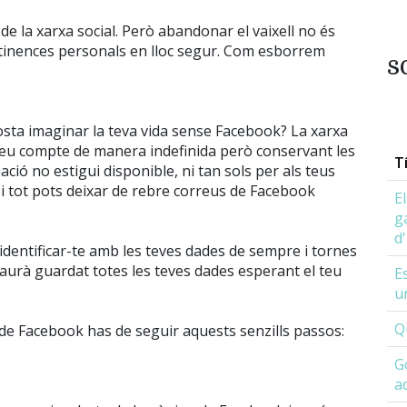
de la xarxa social. Però abandonar el vaixell no és
pertinences personals en lloc segur. Com esborrem
s
costa imaginar la teva vida sense Facebook? La xarxa
l teu compte de manera indefinida però conservant les
T
ció no estigui disponible, ni tan sols per als teus
 i tot pots deixar de rebre correus de Facebook
E
g
d
identificar-te amb les teves dades de sempre i tornes
haurà guardat totes les teves dades esperant el teu
Es
u
Q
l de Facebook has de seguir aquests senzills passos:
G
a