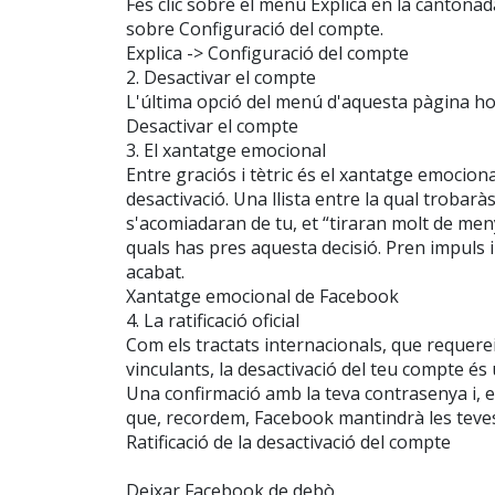
Fes clic sobre el menú Explica en la cantona
sobre Configuració del compte.
Explica -> Configuració del compte
2. Desactivar el compte
L'última opció del menú d'aquesta pàgina ho d
Desactivar el compte
3. El xantatge emocional
Entre graciós i tètric és el xantatge emociona
desactivació. Una llista entre la qual trobar
s'acomiadaran de tu, et “tiraran molt de men
quals has pres aquesta decisió. Pren impuls i
acabat.
Xantatge emocional de Facebook
4. La ratificació oficial
Com els tractats internacionals, que requerei
vinculants, la desactivació del teu compte és
Una confirmació amb la teva contrasenya i, e
que, recordem, Facebook mantindrà les teves
Ratificació de la desactivació del compte
Deixar Facebook de debò