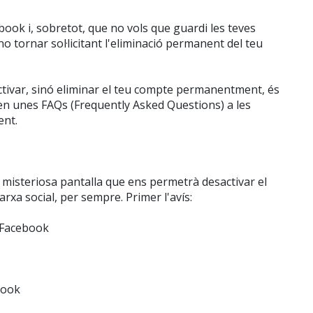
book i, sobretot, que no vols que guardi les teves
 tornar sol·licitant l'eliminació permanent del teu
activar, sinó eliminar el teu compte permanentment, és
 en unes FAQs (Frequently Asked Questions) a les
ent.
a misteriosa pantalla que ens permetrà desactivar el
xarxa social, per sempre. Primer l'avís:
n Facebook
book