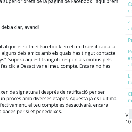
da superior dreta de la pàgina de Facebook i aquí prem
C
d
4
eixa clar, avanci!
a
P
l al que et sotmet Facebook en el teu trànsit cap a la
P
às alguns dels amics amb els quals has tingut contacte
e
ys”. Supera aquest tràngol i respon als motius pels
a
 fes clic a Desactivar el meu compte. Encara no has
L
t
xen de signatura i després de ratificació per ser
C
 un procés amb diverses etapes. Aquesta ja és l'última.
m
fectivament, el teu compte es desactivarà, encara
 dades per si et penedeixes.
Vis
10