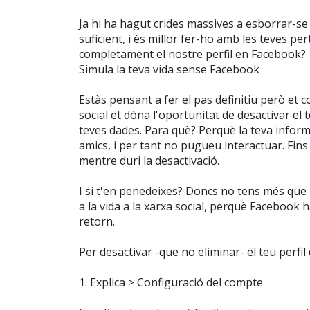
Ja hi ha hagut crides massives a esborrar-se 
suficient, i és millor fer-ho amb les teves 
completament el nostre perfil en Facebook?
Simula la teva vida sense Facebook
Estàs pensant a fer el pas definitiu però et 
social et dóna l'oportunitat de desactivar e
teves dades. Para què? Perquè la teva informa
amics, i per tant no pugueu interactuar. Fins
mentre duri la desactivació.
I si t'en penedeixes? Doncs no tens més que 
a la vida a la xarxa social, perquè Facebook 
retorn.
Per desactivar -que no eliminar- el teu perfi
1. Explica > Configuració del compte