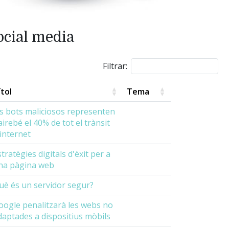
ocial media
Filtrar:
ítol
Tema
ls bots maliciosos representen
airebé el 40% de tot el trànsit
'internet
tratègies digitals d'èxit per a
na pàgina web
uè és un servidor segur?
oogle penalitzarà les webs no
daptades a dispositius mòbils